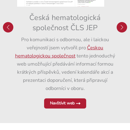
Česká hematologická
Sk
společnost ČLS JEP
Web s
Krá
Pro komunikaci s odbornou, ale i laickou
akt
veřejností jsem vytvořil pro
Českou
organ
hematologickou společnost
tento jednoduchý
děti a
web umožňující předávání informací formou
krátkých příspěvků, vedení kalendáře akcí a
prezentaci doporučení, která připravují
odborníci v oboru.
Navštívit web