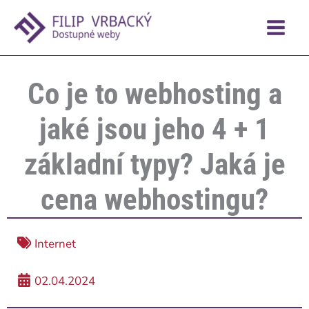
Přeskočit
na
obsah
Co je to webhosting a
jaké jsou jeho 4 + 1
základní typy? Jaká je
cena webhostingu?
Internet
02.04.2024