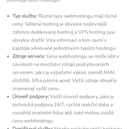
ovlivňuje cenu hostingu?
Typ služby:
Různé typy webhostingu mají různé
ceny. Sdílený hosting je obvykle nejlevnější,
zatímco dedikovaný hosting a VPS hosting jsou
obvykle dražší. Více informací o tom zazní v
kapitole věnované jednotlivým typům hostingu.
Zdroje serveru:
Cena webhostingu se může lišit v
závislosti na množství zdrojů poskytovaných
serverem, jako je výpočetní výkon, paměť RAM,
úložiště, šířka pásma apod. Vyšší zdroje obvykle
znamenají vyšší cenu.
Úroveň podpory:
Vyšší úroveň podpory, jako je
technická podpora 24/7, rychlá reakční doba a
rozsáhlé znalostní báze atd. také mohou zvýšit
cenu webhostingu.
Doplňkové služby:
Mnoho poskytovatelů hostingu